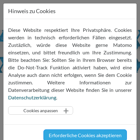
Hinweis zu Cookies
Zum
Diese Website respektiert Ihre Privatsphäre. Cookies
Inhalt
werden in technisch erforderlichen Fällen eingesetzt.
springen
Zustäzlich, würde diese Website gerne Matomo
DATENSCHUTZ
scanner
einsetzen, und bittet freundlich um Ihre Zustimmung.
Bitte beachten Sie: Sollten Sie in Ihrem Browser bereits
die Do-Not-Track Funktion aktiviert haben, wird eine
Analyse auch dann nicht erfolgen, wenn Sie dem Cookie
Projekte & Kodizes
DATENSCHUTZscanner
zustimmen. Weitere Informationen zur
Datenverarbeitung dieser Website finden Sie in unserer
Datenschutzerklärung
.
Ein Forschungsprojekt gefördert
Cookies anpassen
vom Bundesministerium für
Bildung und Forschung
Ziel des vom BMBF (
Bundesministerium für Bildung und
Erforderliche Cookies akzeptieren