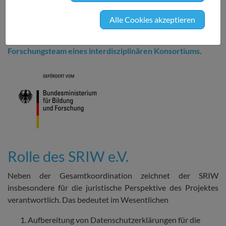
Forschung
) geförderten DATENSCHUTZscanners innerhalb
des Forschungsprojekts "PrivacyGuard" ist die Erleichterung
Alle Cookies akzeptieren
des Selbstdatenschutzes für Verbraucher auf mobilen
Endgeräten. Durchgeführt wird das Projekt von
einem
Forschungsteam eines interdisziplinären Konsortiums
.
Rolle des SRIW e.V.
Neben der Gesamtkoordination zeichnet der SRIW
insbesondere für die juristische Perspektive des Projektes
verantwortlich. Das bedeutet im Wesentlichen
Aufbereitung von Datenschutzerklärungen für die