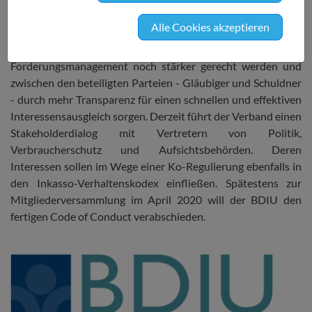
entwickeln. Adressiert werden sollen dabei insbesondere
Alle Cookies akzeptieren
Themen des Verbraucherschutzrechts. Dadurch will die
Branche ihrer Verantwortung als Rechtsdienstleister im
Forderungsmanagement noch stärker gerecht werden und
zwischen den beteiligten Parteien - Gläubiger und Schuldner
- durch mehr Transparenz für einen schnellen und effektiven
Interessensausgleich sorgen. Derzeit führt der Verband einen
Stakeholderdialog mit Vertretern von Politik,
Verbraucherschutz und Aufsichtsbehörden. Deren
Interessen sollen im Wege einer Ko-Regulierung ebenfalls in
den Inkasso-Verhaltenskodex einfließen. Spätestens zur
Mitgliederversammlung im April 2020 will der BDIU den
fertigen Code of Conduct verabschieden.