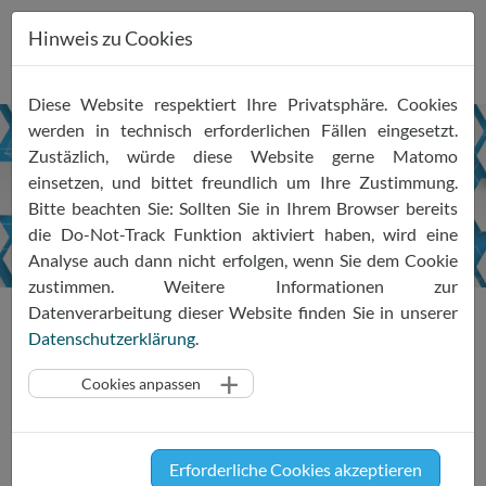
Hinweis zu Cookies
Zum
Diese Website respektiert Ihre Privatsphäre. Cookies
Inhalt
werden in technisch erforderlichen Fällen eingesetzt.
springen
Zustäzlich, würde diese Website gerne Matomo
Verhaltenskodex
einsetzen, und bittet freundlich um Ihre Zustimmung.
Forderungsmanagement
Bitte beachten Sie: Sollten Sie in Ihrem Browser bereits
die Do-Not-Track Funktion aktiviert haben, wird eine
Analyse auch dann nicht erfolgen, wenn Sie dem Cookie
zustimmen. Weitere Informationen zur
Projekte & Kodizes
BDIU
Datenverarbeitung dieser Website finden Sie in unserer
Datenschutzerklärung
.
Cookies anpassen
Das Projekt
Der Bundesverband Deutscher Inkassounternehmen e.V. hat
auf seiner Mitgliederversammlung sich das Ziel gesetzt einen
Erforderliche Cookies akzeptieren
Verhaltenskodex für das Forderungsmanagement zu