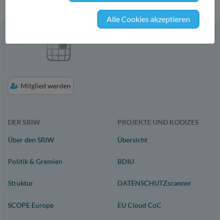
Alle Cookies akzeptieren
Mitglied werden
DER SRIW
PROJEKTE UND KODIZES
Über den SRIW
Übersicht
Politik & Gremien
BDIU
Struktur
DATENSCHUTZscanner
SCOPE Europe
EU Cloud CoC