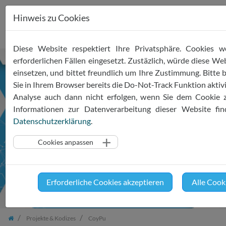
Hinweis zu Cookies
Zum
Diese Website respektiert Ihre Privatsphäre. Cookies w
Inhalt
erforderlichen Fällen eingesetzt. Zustäzlich, würde diese 
springen
einsetzen, und bittet freundlich um Ihre Zustimmung. Bitte b
Veranstaltung |
KI-
Sie in Ihrem Browser bereits die Do-Not-Track Funktion aktivi
Krisenresilienzplattformen:
Analyse auch dann nicht erfolgen, wenn Sie dem Cookie 
Chancen und
Informationen zur Datenverarbeitung dieser Website fin
Datenschutzerklärung
.
Herausforderungen
Cookies anpassen
Erforderliche Cookies akzeptieren
Alle Cook
Projekte & Kodizes
CoyPu