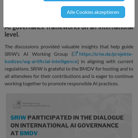
Transport (BMDV) in Berlin. The event
gathered important stakeholders to explore
Alle Cookies akzeptieren
the challenges and opportunities of emerging
AI governance frameworks on an international
level.
The discussions provided valuable insights that help guide
SRIW’s AI Working Group (
https://sriw.de/projekte-
kodizes/wg-artificial-intelligence
)
in aligning with current
regulations. SRIW is grateful to the BMDV for hosting and to
all attendees for their contributions and is eager to continue
working together to promote responsible AI practices.