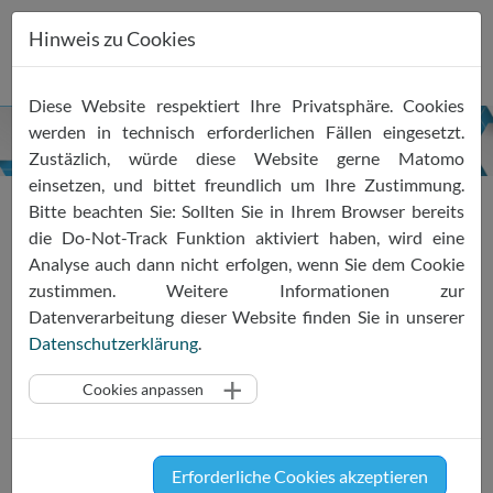
Hinweis zu Cookies
Zum
Diese Website respektiert Ihre Privatsphäre. Cookies
Inhalt
werden in technisch erforderlichen Fällen eingesetzt.
springen
Zustäzlich, würde diese Website gerne Matomo
einsetzen, und bittet freundlich um Ihre Zustimmung.
Bitte beachten Sie: Sollten Sie in Ihrem Browser bereits
SRIW Joins Key Discussions
die Do-Not-Track Funktion aktiviert haben, wird eine
Analyse auch dann nicht erfolgen, wenn Sie dem Cookie
on International AI
zustimmen. Weitere Informationen zur
Governance with BMDV
Datenverarbeitung dieser Website finden Sie in unserer
Datenschutzerklärung
.
03.09.2024
AI
SRIW
News
Cookies anpassen
On September 2nd, SRIW was honored to
participate in the AI Dialogue organized by the
Erforderliche Cookies akzeptieren
German Federal Ministry for Digital and