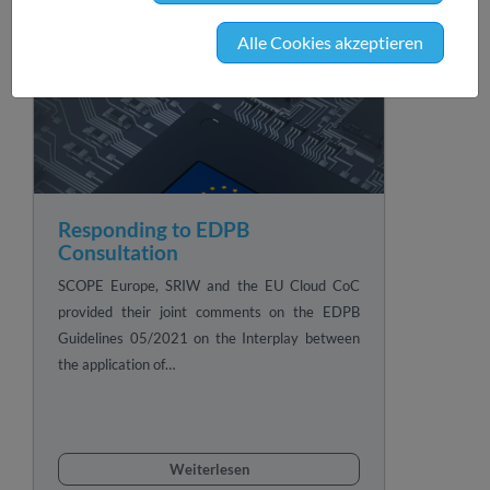
Alle Cookies akzeptieren
Responding to EDPB
Consultation
SCOPE Europe, SRIW and the EU Cloud CoC
provided their joint comments on the EDPB
Guidelines 05/2021 on the Interplay between
the application of…
Weiterlesen