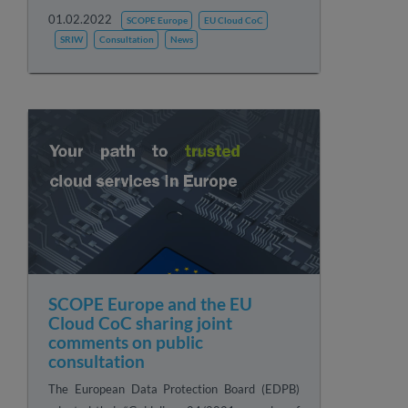
01.02.2022
SCOPE Europe
EU Cloud CoC
SRIW
Consultation
News
SCOPE Europe and the EU
Cloud CoC sharing joint
comments on public
consultation
The European Data Protection Board (EDPB)