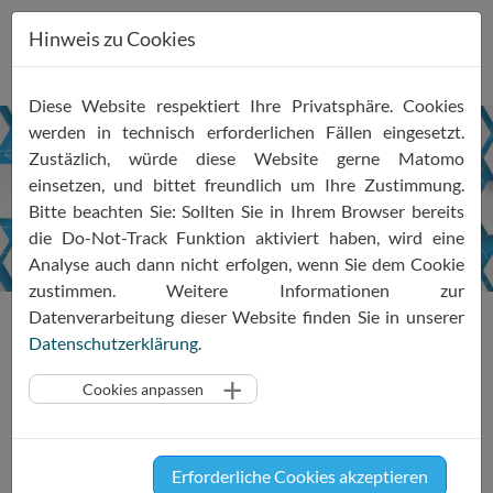
Hinweis zu Cookies
Zum
Diese Website respektiert Ihre Privatsphäre. Cookies
Inhalt
werden in technisch erforderlichen Fällen eingesetzt.
springen
Zustäzlich, würde diese Website gerne Matomo
Konsultationen
und
einsetzen, und bittet freundlich um Ihre Zustimmung.
Stellungnahmen
Bitte beachten Sie: Sollten Sie in Ihrem Browser bereits
die Do-Not-Track Funktion aktiviert haben, wird eine
Analyse auch dann nicht erfolgen, wenn Sie dem Cookie
zustimmen. Weitere Informationen zur
Aktuelles
Konsultationen und Stellungnahmen
Datenverarbeitung dieser Website finden Sie in unserer
Datenschutzerklärung
.
Cookies anpassen
Vorherige
2
3
4
Nächste
Erforderliche Cookies akzeptieren